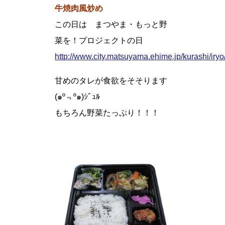
牛焼肉風炒め
この日は まつやま・もっと野
菜を！プロジェクトの日
http://www.city.matsuyama.ehime.jp/kurashi/ir
甘めのタレが食欲をそそります
(๑º﹃º​๑)ｼﾞｭﾙ
もちろん野菜たっぷり！！！