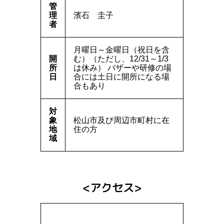
管
理
濱石
圭子
者
月曜日～金曜日（祝日を含
開
む）（ただし、12/31～1/3
所
は休み） バザーや研修の場
日
合には土日に開所になる場
合もあり
対
象
松山市及び周辺市町村に在
地
住の方
域
アクセス