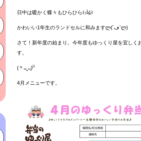
日中は暖かく蝶々もひらひら꒰১Ï໒꒱
かわいい1年生のランドセルに和みますლ(´ڡ`ლ)
さて！新年度の始まり。今年度もゆっくり屋を宜しく
す。
(＊ᴗ͈ˬᴗ͈)⁾⁾
4月メニューです。