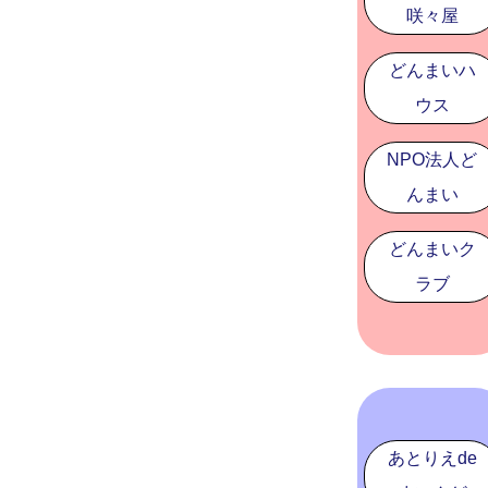
咲々屋
どんまいハ
ウス
NPO法人ど
んまい
どんまいク
ラブ
あとりえde