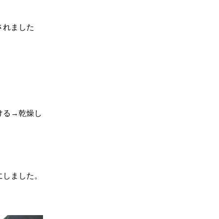
されました
！
ける→乾燥し
にしました。