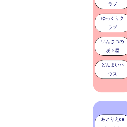
ラブ
ゆっくりク
ラブ
いんさつの
咲々屋
どんまいハ
ウス
あとりえde