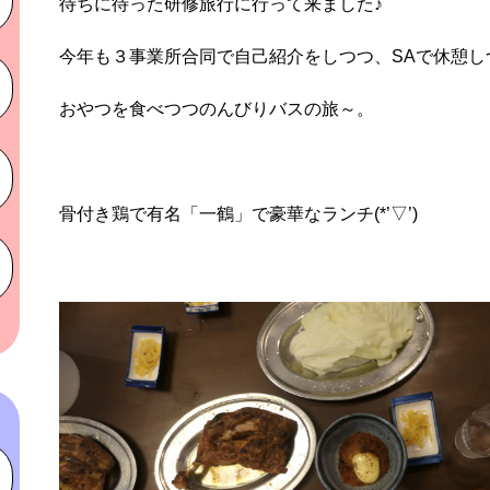
待ちに待った研修旅行に行って来ました♪
今年も３事業所合同で自己紹介をしつつ、SAで休憩し
おやつを食べつつのんびりバスの旅～。
骨付き鶏で有名「一鶴」で豪華なランチ(*’▽’)