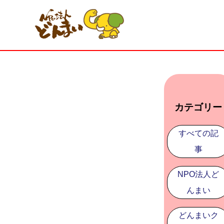
カテゴリー
すべての記
事
NPO法人ど
んまい
どんまいク