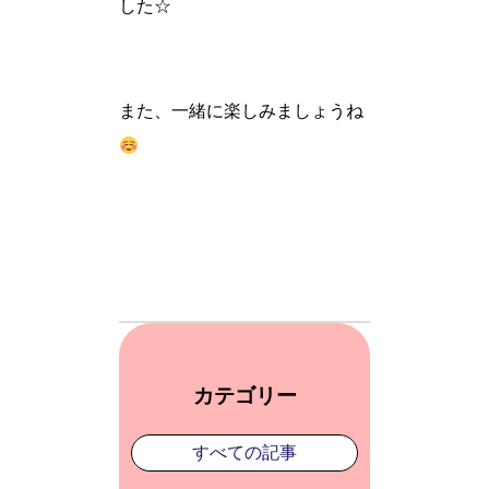
した☆
また、一緒に楽しみましょうね
カテゴリー
すべての記事