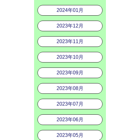
2024年01月
2023年12月
2023年11月
2023年10月
2023年09月
2023年08月
2023年07月
2023年06月
2023年05月