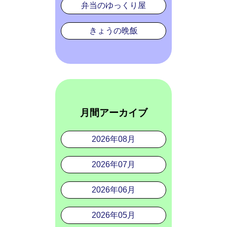
弁当のゆっくり屋
きょうの晩飯
月間アーカイブ
2026年08月
2026年07月
2026年06月
2026年05月