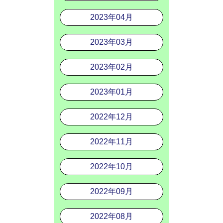
2023年04月
2023年03月
2023年02月
2023年01月
2022年12月
2022年11月
2022年10月
2022年09月
2022年08月