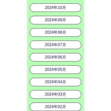
2024年10月
2024年09月
2024年08月
2024年07月
2024年06月
2024年05月
2024年04月
2024年03月
2024年02月