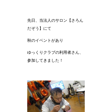
先日、当法人のサロン【さろん
だぞう】にて
秋のイベントがあり
ゆっくりクラブの利用者さん、
参加してきました！