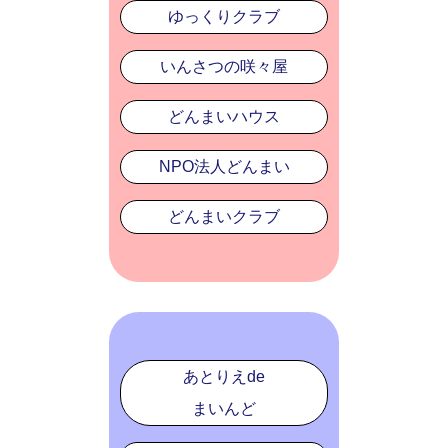
ゆっくりクラブ
いんさつの咲々屋
どんまいハウス
NPO法人どんまい
どんまいクラブ
あとりえde
まいんど