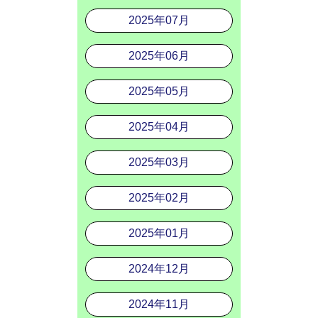
2025年07月
2025年06月
2025年05月
2025年04月
2025年03月
2025年02月
2025年01月
2024年12月
2024年11月