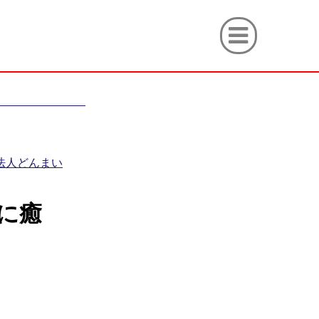
O法人どんまい
に癒