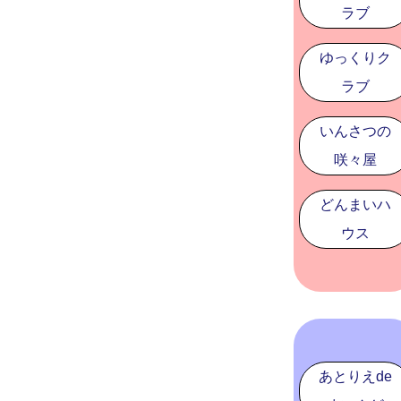
ラブ
ゆっくりク
ラブ
いんさつの
咲々屋
どんまいハ
ウス
あとりえde