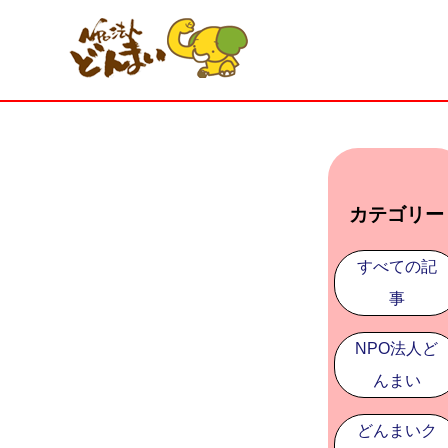
カテゴリー
すべての記
事
NPO法人ど
んまい
どんまいク