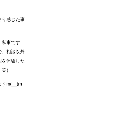
まり感じた事
。私事です
で、相談以外
理を体験した
・笑）
m(__)m