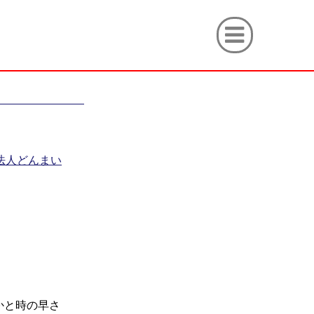
O法人どんまい
かと時の早さ