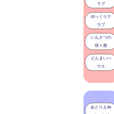
ラブ
ゆっくりク
ラブ
いんさつの
咲々屋
どんまいハ
ウス
あとりえde