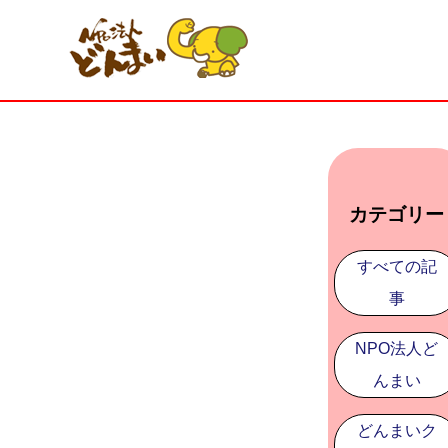
カテゴリー
すべての記
事
NPO法人ど
んまい
どんまいク