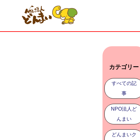
カテゴリー
すべての記
事
NPO法人ど
んまい
どんまいク