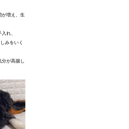
間が増え、生
手入れ、
楽しみをいく
気分が高揚し