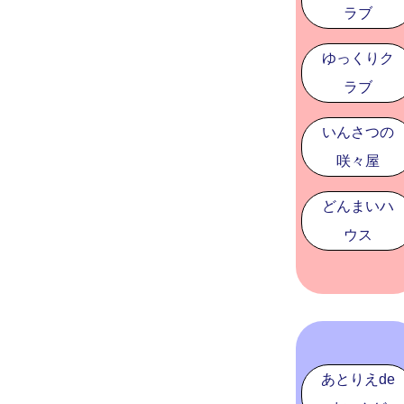
ラブ
ゆっくりク
ラブ
いんさつの
咲々屋
どんまいハ
ウス
あとりえde