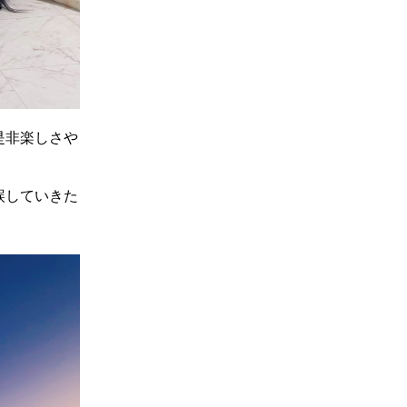
是非楽しさや
。
誤していきた