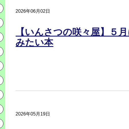
2026年06月02日
【いんさつの咲々屋】５月
みたい本
2026年05月19日