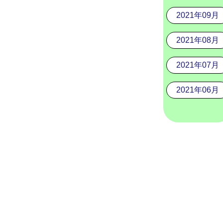
2021年09月
2021年08月
2021年07月
2021年06月