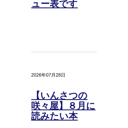
ュー表です
2026年07月28日
【いんさつの
咲々屋】８月に
読みたい本