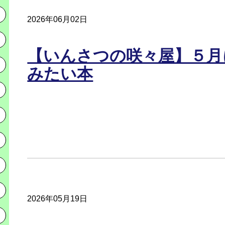
2026年06月02日
【いんさつの咲々屋】５月
みたい本
2026年05月19日