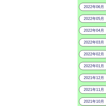
2022年06月
2022年05月
2022年04月
2022年03月
2022年02月
2022年01月
2021年12月
2021年11月
2021年10月