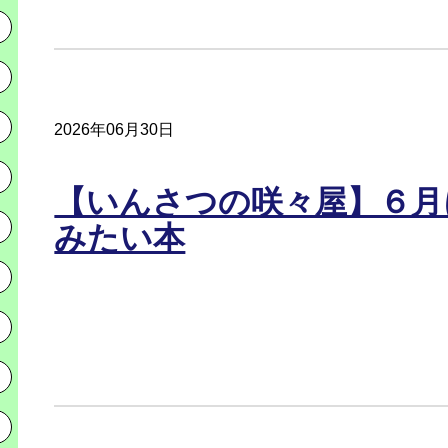
2026年06月30日
【いんさつの咲々屋】６月
みたい本