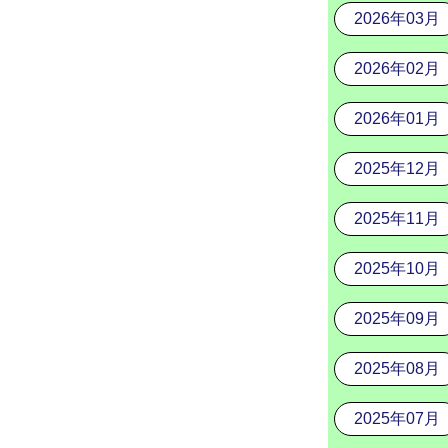
2026年03月
2026年02月
2026年01月
2025年12月
2025年11月
2025年10月
2025年09月
2025年08月
2025年07月