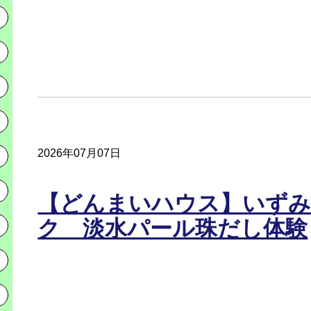
2026年07月07日
【どんまいハウス】いずみ
ク 淡水パール珠だし体験