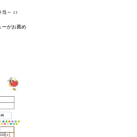
～ ♪♪
ューがお薦め