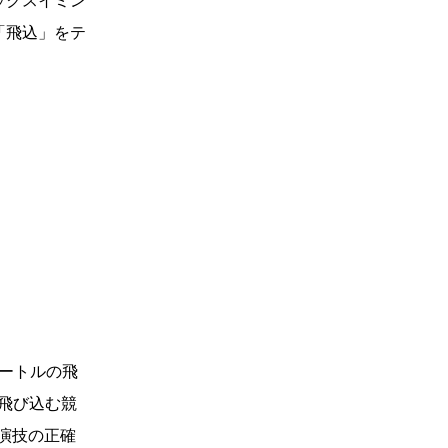
ックスイミン
「飛込」をテ
メートルの飛
に飛び込む競
る演技の正確