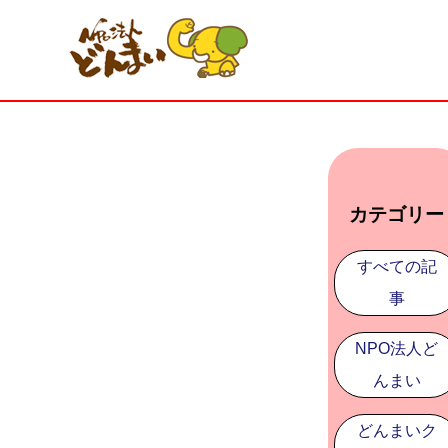
カテゴリー
すべての記
事
NPO法人ど
んまい
どんまいク