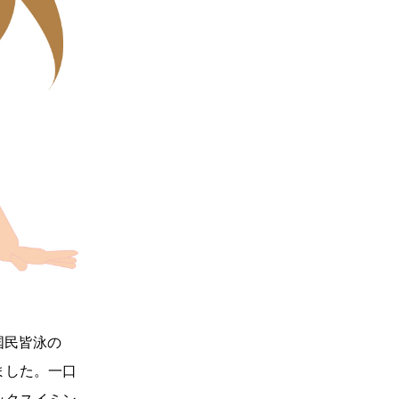
国民皆泳の
ました。一口