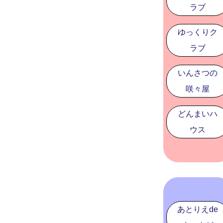
ラブ
ゆっくりク
ラブ
いんさつの
咲々屋
どんまいハ
ウス
あとりえde